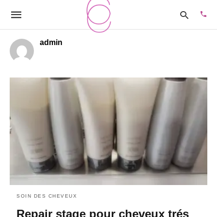
admin
Type
your
sear
quer
and
hit
enter
SOIN DES CHEVEUX
Repair stage pour cheveux trés